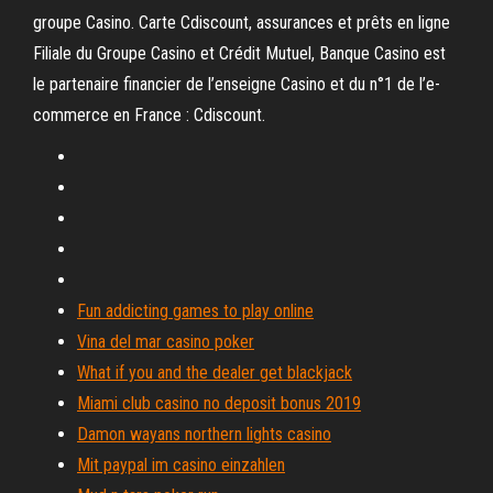
groupe Casino.
Carte Cdiscount, assurances et prêts en ligne
Filiale du Groupe Casino et Crédit Mutuel, Banque Casino est
le partenaire financier de l’enseigne Casino et du n°1 de l’e-
commerce en France : Cdiscount.
Fun addicting games to play online
Vina del mar casino poker
What if you and the dealer get blackjack
Miami club casino no deposit bonus 2019
Damon wayans northern lights casino
Mit paypal im casino einzahlen