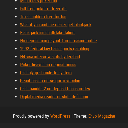
Mud n tars poker run
Full free poker ru freerolls
Texas holdem free for fun
What if you and the dealer get blackjack
Black jack inn south lake tahoe
No deposit min payout 1 cent casino online
1992 federal law bans sports gambling
H4 visa interview slots hyderabad
Poker heaven no deposit bonus
Cls holy grail roulette system
Geant casino corse porto vecchio
Cash bandits 2 no deposit bonus codes
Digital media reader or slots definition
Proudly powered by
WordPress
|
Theme:
Envo Magazine