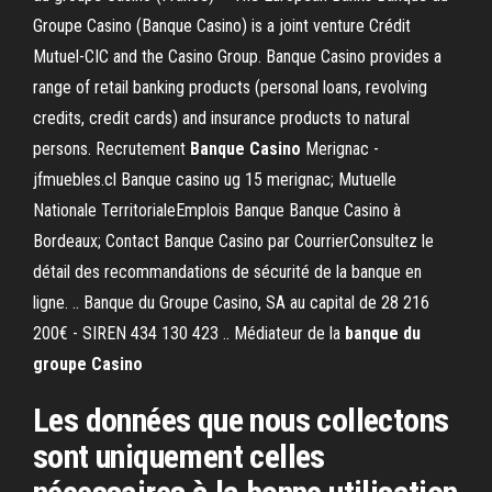
Groupe Casino (Banque Casino) is a joint venture Crédit
Mutuel-CIC and the Casino Group. Banque Casino provides a
range of retail banking products (personal loans, revolving
credits, credit cards) and insurance products to natural
persons. Recrutement
Banque
Casino
Merignac -
jfmuebles.cl Banque casino ug 15 merignac; Mutuelle
Nationale TerritorialeEmplois Banque Banque Casino à
Bordeaux; Contact Banque Casino par CourrierConsultez le
détail des recommandations de sécurité de la banque en
ligne. .. Banque du Groupe Casino, SA au capital de 28 216
200€ - SIREN 434 130 423 .. Médiateur de la
banque
du
groupe
Casino
Les données que nous collectons
sont uniquement celles